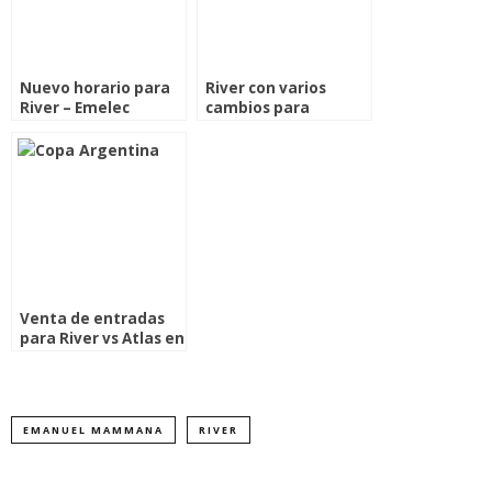
Nuevo horario para
River con varios
River – Emelec
cambios para
enfrentar a Unión
Venta de entradas
para River vs Atlas en
Salta
EMANUEL MAMMANA
RIVER