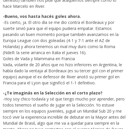
Génésio) también nos pide que ataquemos siempre como lo
hace Marcelo en River.
-Bueno, vos hasta hacés goles ahora.
-Es cierto, ja. El otro día se me dio contra el Bordeaux y por
suerte sirvió para que el equipo pudiera empatar. Estamos
pasando un buen momento porque también avanzamos en la
Europa League con dos goleadas (4-1 y 7-1 ante el AZ de
Holanda) y ahora tenemos un rival muy duro como la Roma
(NdeR: la serie arranca en Italia el jueves 16).
Goles de Vada y Mammana en Francia
Vada, volante de 20 años que no hizo inferiores en Argentina, le
había dado la ventaja al Bordeaux (es su tercer gol con el primer
equipo) aunque el ex defensor de River anotó su primer gol en
Francia para el Lyon que significó el 1-1 definitivo.
-¿Te imaginás en la Selección en el corto plazo?
-Hoy soy chico todavía y sé que tengo mucho por aprender, pero
todos tenemos el sueño de jugar en la Selección. Yo estuve
siempre en los equipos juveniles, jugué un Mundial Sub 20 y me
tocó vivir la experiencia increíble de debutar en la Mayor antes del
Mundial de Brasil, algo que me va a quedar para siempre en la