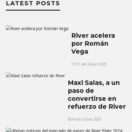
LATEST POSTS
River acelera
por Román
Vega
10:11 am
24 Jun 2025
Maxi Salas, a un
paso de
convertirse en
refuerzo de River
8:59 am
23 Jun 2025