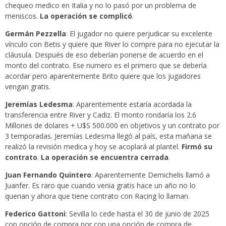
chequeo medico en Italia y no lo pasó por un problema de
meniscos.
La operación se complicó
.
Germán Pezzella
: El jugador no quiere perjudicar su excelente
vínculo con Betis y quiere que River lo compre para no ejecutar la
cláusula. Después de eso deberían ponerse de acuerdo en el
monto del contrato. Ese numero es el primero que se debería
acordar pero aparentemente Brito quiere que los jugadores
vengan gratis.
Jeremías Ledesma
: Aparentemente estaría acordada la
transferencia entre River y Cadiz. El monto rondaría los 2.6
Millones de dolares + U$S 500.000 en objetivos y un contrato por
3 temporadas. Jeremías Ledesma llegó al país, esta mañana se
realizó la revisión medica y hoy se acoplará al plantel.
Firmó su
contrato
.
La operación se encuentra cerrada
.
Juan Fernando Quintero
: Aparentemente Demichelis llamó a
Juanfer. Es raro que cuando venia gratis hace un año no lo
querian y ahora que tiene contrato con Racing lo llaman.
Federico Gattoni
: Sevilla lo cede hasta el 30 de junio de 2025
con opción de compra por con una opción de compra de